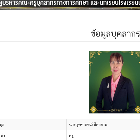
ข้อมูลบุคลาก
กุล
นางบุษราภรณ์ สีดาดาน
น่ง
ครู