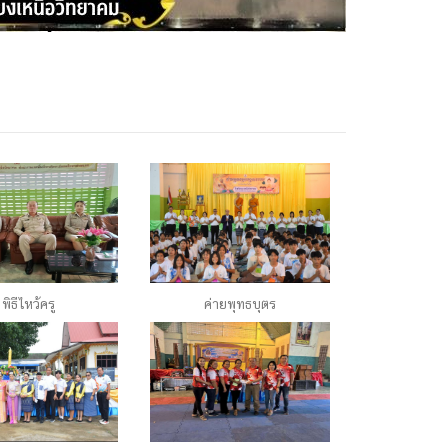
พิธีไหว้ครู
ค่ายพุทธบุตร