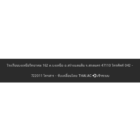
โรงเรียนบงเหนือวิทยาคม 162 ต.บงเหนือ อ.สว่างแดนดิน จ.สกลนคร 47110 โทรศัพท์ 042 -
722011 โทรสาร - ขับเคลื่อนโดย
THAI.AC
เข้าระบบ