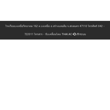
โรงเรียนบงเหนือวิทยาคม 162 ต.บงเหนือ อ.สว่างแดนดิน จ.สกลนคร 47110 โทรศัพท์ 042 -
722011 โทรสาร - ขับเคลื่อนโดย
THAI.AC
เข้าระบบ