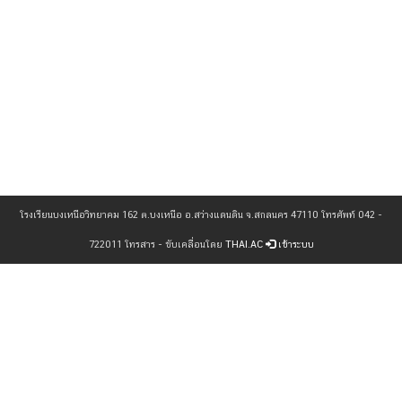
โรงเรียนบงเหนือวิทยาคม 162 ต.บงเหนือ อ.สว่างแดนดิน จ.สกลนคร 47110 โทรศัพท์ 042 -
722011 โทรสาร - ขับเคลื่อนโดย
THAI.AC
เข้าระบบ