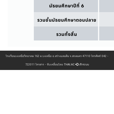
โรงเรียนบงเหนือวิทยาคม 162 ต.บงเหนือ อ.สว่างแดนดิน จ.สกลนคร 47110 โทรศัพท์ 042 -
722011 โทรสาร - ขับเคลื่อนโดย
THAI.AC
เข้าระบบ